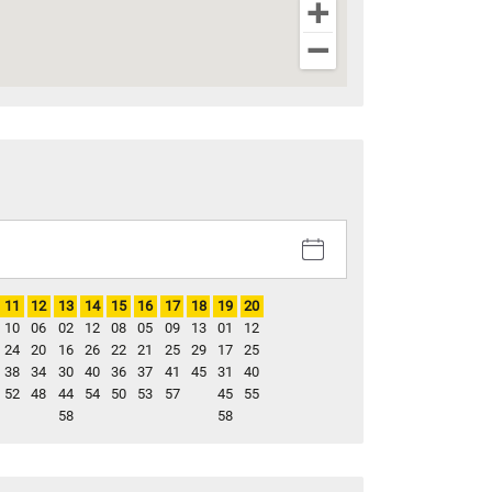
11
12
13
14
15
16
17
18
19
20
10
06
02
12
08
05
09
13
01
12
24
20
16
26
22
21
25
29
17
25
38
34
30
40
36
37
41
45
31
40
52
48
44
54
50
53
57
45
55
58
58