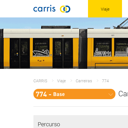
Viaje
CARRIS
Viaje
Carreiras
774
774 - 
Ca
Base
Percurso