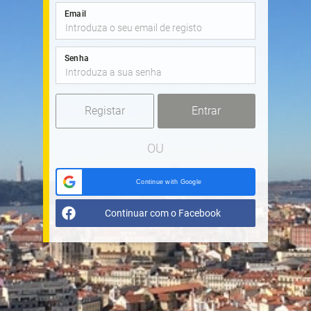
Email
Senha
Registar
OU
Continue with Google
Continuar com o Facebook