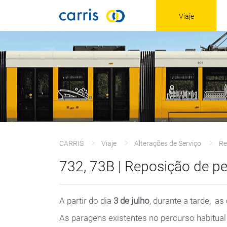
Viaje
CARRIS
Viaje
Alterações de Serviço
Re
732, 73B | Reposição de p
A partir do dia
3 de julho
, durante a tarde, as
As paragens existentes no percurso habitual