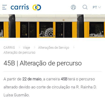
PT
CARRIS
Viaje
Alterações de Serviço
Alteração de percurso
45B | Alteração de percurso
A partir de
22 de maio
, a carreira
45B
terá o percurso
alterado devido ao corte de circulação na R. Rainha D.
Luísa Gusmão.