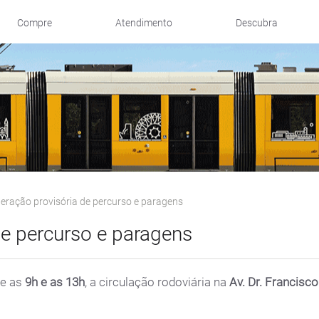
Compre
Atendimento
Descubra
teração provisória de percurso e paragens
 de percurso e paragens
re as
9h e as 13h
, a circulação rodoviária na
Av. Dr. Francis