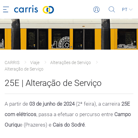
PT
CARRIS
Viaje
Alterações de Serviço
Alteração de Serviço
25E | Alteração de Serviço
A partir de
03 de junho de 2024
(2ª feira), a carreira
25E
com elétricos
, passa a efetuar o percurso entre
Campo
Ouriqu
e (Prazeres) e
Cais do Sodré
.