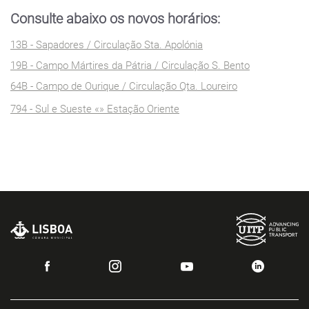
Consulte abaixo os novos horários:
13B - Sapadores / Circulação Sta. Apolónia
19B - Campo Mártires da Pátria / Circulação S. Bento
64B - Campo de Ourique / Circulação Qta. Loureiro
794 - Sul e Sueste «» Estação Oriente