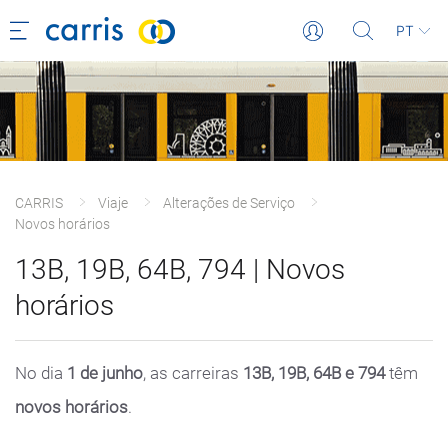
PT
CARRIS
Viaje
Alterações de Serviço
Novos horários
13B, 19B, 64B, 794 | Novos
horários
No dia
1 de junho
, as carreiras
13B, 19B, 64B e 794
têm
novos horários
.