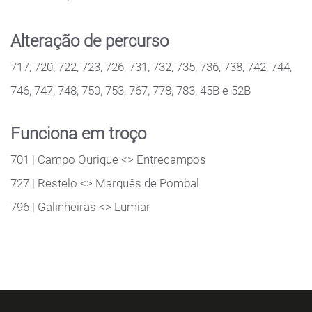
Alteração de percurso
717, 720, 722, 723, 726, 731, 732, 735, 736, 738, 742, 744,
746, 747, 748, 750, 753, 767, 778, 783, 45B e 52B
Funciona em troço
701 | Campo Ourique <> Entrecampos
727 | Restelo <> Marquês de Pombal
796 | Galinheiras <> Lumiar