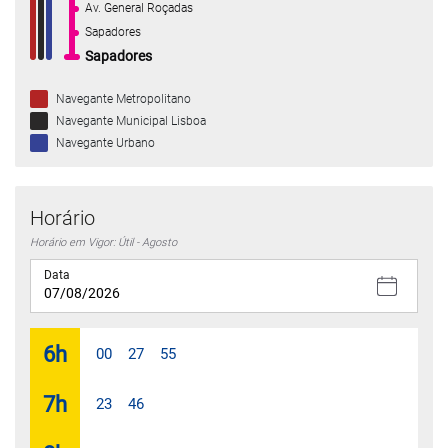
Av. General Roçadas
Sapadores
Sapadores
Navegante Metropolitano
Navegante Municipal Lisboa
Navegante Urbano
Horário
Horário em Vigor: Útil - Agosto
Data
6
h
00
27
55
7
h
23
46