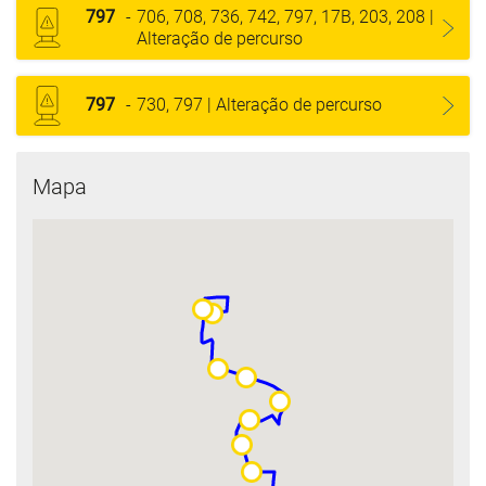
797
-
706, 708, 736, 742, 797, 17B, 203, 208 |
Alteração de percurso
797
-
730, 797 | Alteração de percurso
Mapa