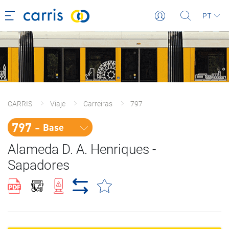
PT
CARRIS
Viaje
Carreiras
797
797 - 
Base
Alameda D. A. Henriques -
Sapadores