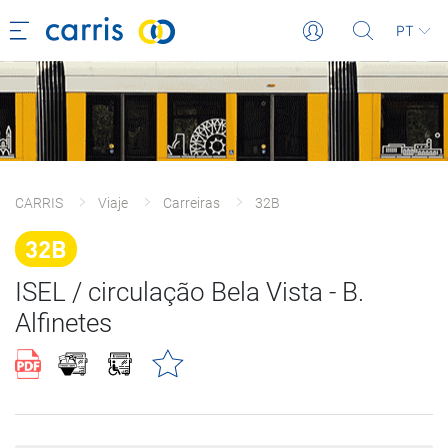
PT
CARRIS
Viaje
Carreiras
32B
32B
ISEL / circulação Bela Vista - B.
Alfinetes