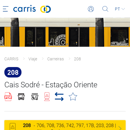
PT
CARRIS
Viaje
Carreiras
208
208
Cais Sodré - Estação Oriente
208
-
706, 708, 736, 742, 797, 17B, 203, 208 |