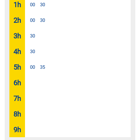
1
h
00
30
2
h
00
30
3
h
30
4
h
30
5
h
00
35
6
h
7
h
8
h
9
h