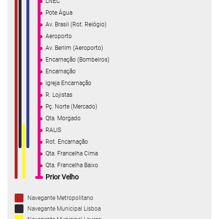
LNEC
Pote Água
Av. Brasil (Rot. Relógio)
Aeroporto
Av. Berlim (Aeroporto)
Encarnação (Bombeiros)
Encarnação
Igreja Encarnação
R. Lojistas
Pç. Norte (Mercado)
Qta. Morgado
RALIS
Rot. Encarnação
Qta. Francelha Cima
Qta. Francelha Baixo
Prior Velho
Navegante Metropolitano
Navegante Municipal Lisboa