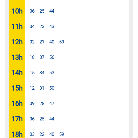
10
h
06
25
44
11
h
04
23
43
12
h
02
21
40
59
13
h
18
37
56
14
h
15
34
53
15
h
12
31
50
16
h
09
28
47
17
h
06
25
44
18
h
03
22
40
59