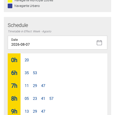
Navegante Municipal Loures
Navegante Urbano
Schedule
Timetable in Effect: Week - Agosto
Date
0
h
20
6
h
35
53
7
h
11
29
47
8
h
05
23
41
57
9
h
13
29
47