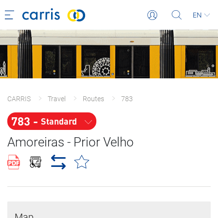
EN
CARRIS
Travel
Routes
783
783 - 
Standard
Amoreiras - Prior Velho
Map