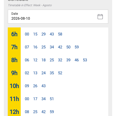
Timetable in Effect: Week - Agosto
Date
6
h
00
15
29
43
58
7
h
07
16
25
34
42
50
59
8
h
06
12
18
25
32
39
46
53
9
h
02
13
24
35
52
10
h
09
26
43
11
h
00
17
34
51
12
h
08
25
42
59