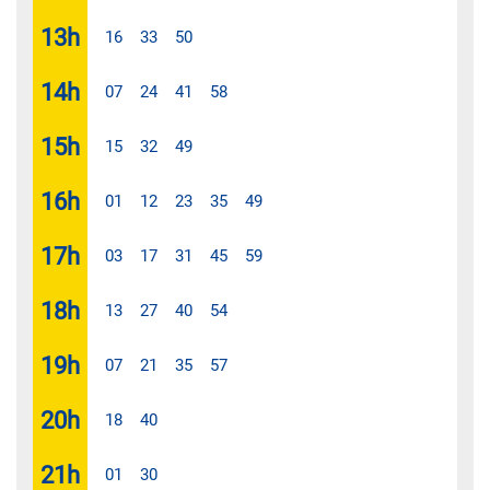
13
h
16
33
50
14
h
07
24
41
58
15
h
15
32
49
16
h
01
12
23
35
49
17
h
03
17
31
45
59
18
h
13
27
40
54
19
h
07
21
35
57
20
h
18
40
21
h
01
30