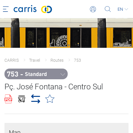
EN
CARRIS
Travel
Routes
753
753 - 
Standard
Pç. José Fontana - Centro Sul
Map